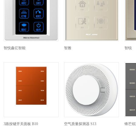
智悦鑫亿智能
智雅
智锐
3路按键开关面板 B10
空气质量探测器 S13
锋芒炫