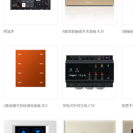
阿波罗
8路双联触摸开关面板 K20
3路触摸
2路按键可控硅调光面板 B11
导轨式中控主机 C10
智慧手持